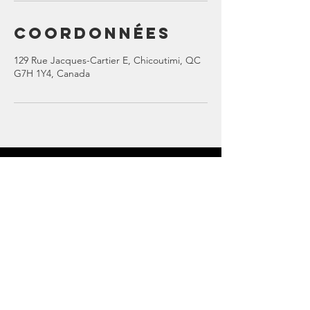
Coordonnées
129 Rue Jacques-Cartier E, Chicoutimi, QC
G7H 1Y4, Canada
On se voit au
club!
🥊
129 rue Jacques Cartier Est
Saguenay, Québec
G7H 1Y4