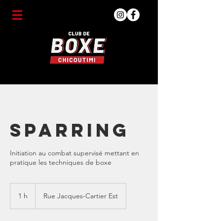
Sparring
Initiation au combat supervisé mettant en
pratique les techniques de boxe
1 h
1
Rue Jacques-Cartier Est